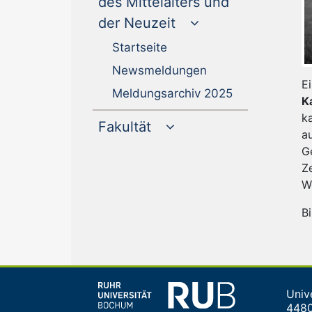
des Mittelalters und
der Neuzeit
Startseite
Newsmeldungen
E
Meldungsarchiv 2025
K
k
Fakultät
a
G
Z
W
B
Univ
448