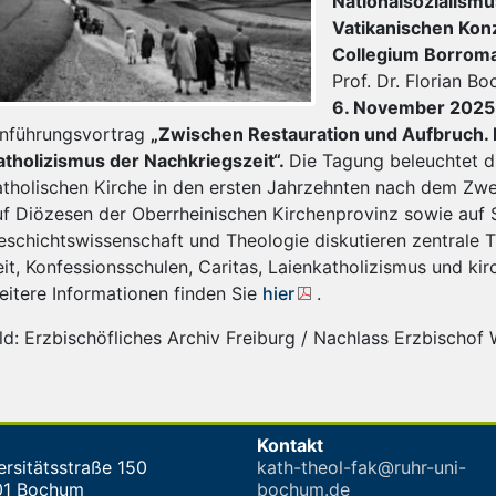
Nationalsozialism
Vatikanischen Konz
Collegium Borroma
Prof. Dr. Florian B
6. November 2025
inführungsvortrag
„Zwischen Restauration und Aufbruch.
atholizismus der Nachkriegszeit“.
Die Tagung beleuchtet d
atholischen Kirche in den ersten Jahrzehnten nach dem Zwe
uf Diözesen der Oberrheinischen Kirchenprovinz sowie auf S
eschichtswissenschaft und Theologie diskutieren zentrale 
eit, Konfessionsschulen, Caritas, Laienkatholizismus und ki
eitere Informationen finden Sie
hier
.
ild: Erzbischöfliches Archiv Freiburg / Nachlass Erzbischof
Kontakt
ersitätsstraße 150
kath-theol-fak@ruhr-uni-
01 Bochum
bochum.de