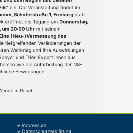
us und dem Beginn des Zweiten
ils“
ein. Die Veranstaltung findet im
eum, Schoferstraße 1, Freiburg
statt.
ock eröffnet die Tagung am
Donnerstag,
, um 20:00 Uhr
mit seinem
 Eine (Neu-)Vermessung des
ie tiefgreifenden Veränderungen der
iten Weltkrieg und ihre Auswirkungen
peyer und Trier. Expert:innen aus
Themen wie die Aufarbeitung der NS-
rchliche Bewegungen.
 Wendelin Rauch
→ Impressum
→ Datenschutzerklärung