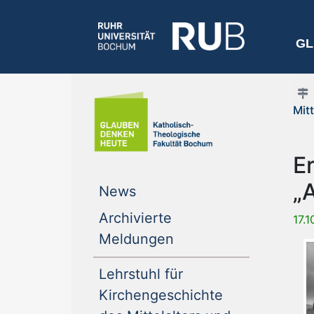
GL
Mit
E
„
(current)
News
Archivierte
17.
(current)
Meldungen
Lehrstuhl für
Kirchengeschichte