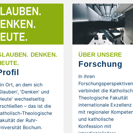
GLAUBEN. DENKEN.
ÜBER UNSERE
Forschung
HEUTE.
Profil
In ihren
Forschungsperspektive
in Ort, an dem sich
verbindet die Katholisch
Glauben', 'Denken' und
Theologische Fakultät
Heute' wechselseitig
internationale Exzellenz
rschließen – das ist die
mit regionaler Kompete
atholisch-Theologische
und katholische
akultät der Ruhr-
Konfession mit
niversität Bochum.