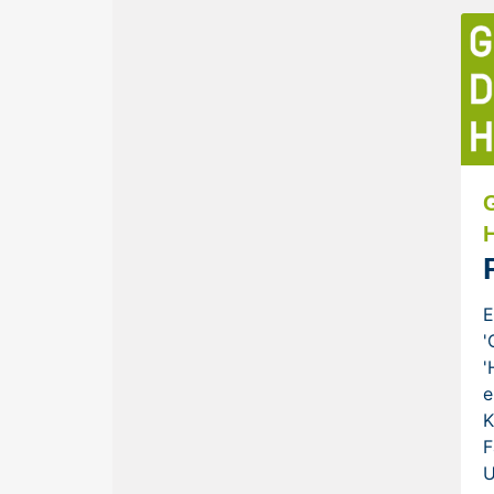
E
'
'
e
K
F
U