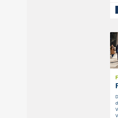
D
d
V
V