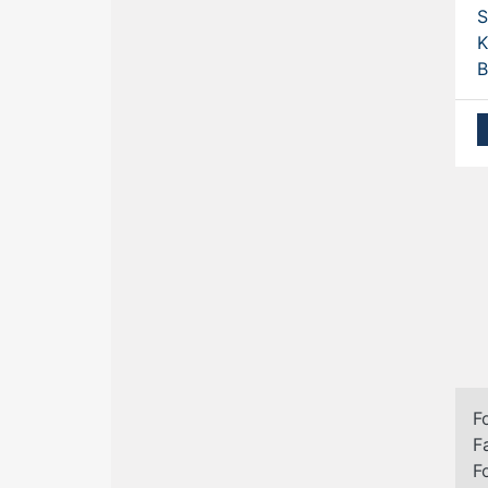
S
K
B
F
F
F